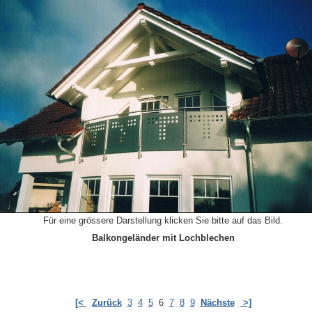
Für eine grössere Darstellung klicken Sie bitte auf das Bild.
Balkongeländer mit Lochblechen
[<
Zurück
3
4
5
6
7
8
9
Nächste
>]