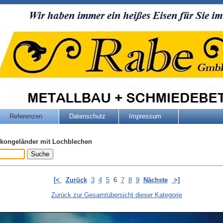
Referenzen
Datenschutz
Impressum
kongeländer mit Lochblechen
[<
Zurück
3
4
5
6
7
8
9
Nächste
>]
Zurück zur Gesamtübersicht dieser Kategorie